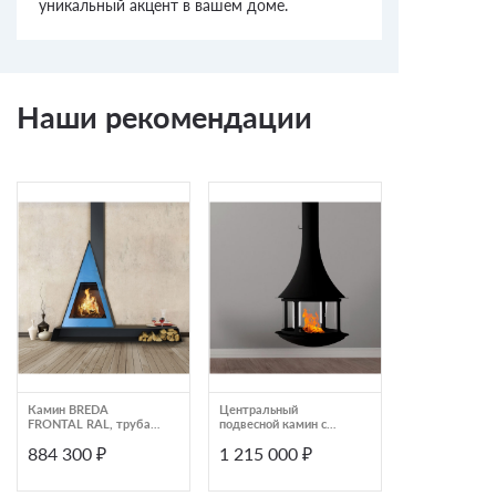
уникальный акцент в вашем доме.
Наши рекомендации
Камин BREDA
Центральный
AVES 9 ВЕНЕ
FRONTAL RAL, труба
подвесной камин с
справа (Traforart)
панорамным
884 300 ₽
1 215 000 ₽
1 750 000 
остеклением и
черным корпусом
Traforart Loire Central