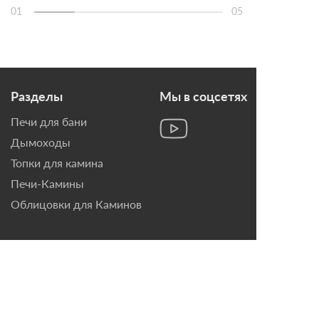
01
05
Разделы
Мы в соцсетях
Печи для бани
Дымоходы
Топки для камина
Печи-Камины
Облицовки для Каминов
Контакты
г. Санкт-Петербург, ул.
Домостроительная, д. 3,
лит. Д