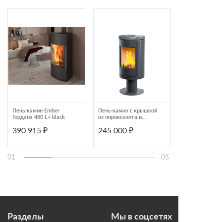
Печь-камин Ember
Печь-камин с крышкой
Печь-камин М
Гордана 480 L+ black
из пироксенита и
Енисей
стальным основанием
390 915 ₽
245 000 ₽
73 920 ₽
Astov R R1 N
01
05
Разделы
Мы в соцсетях