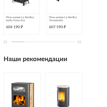
Печь-камин La Nordica
Печь-камин La Nordica
Печь-камин 
Isotta Forno Evo
Termoisotta
верхним
подключен
604 190 ₽
607 590 ₽
600 823
дымохода и
длительным
Keddy K11
01
05
Наши рекомендации