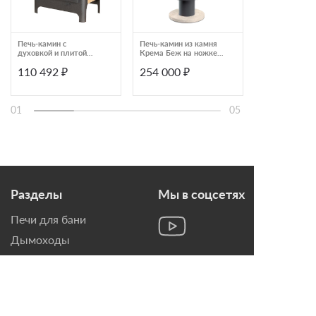
Печь-камин с
Печь-камин из камня
Печь-камин о
духовкой и плитой
Крема Беж на ножке
из талькомагн
ЭкоКамин Бавария
Astov R R1.0 N
Astov Oval
110 492 ₽
254 000 ₽
347 000 ₽
Эко РК179
AST6OYXG330
01
05
Разделы
Мы в соцсетях
Печи для бани
Дымоходы
Топки для камина
Печи-Камины
Облицовки для Каминов