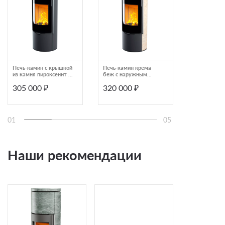
Печь-камин с крышкой
Печь-камин крема
Печь-камин
из камня пироксенит и
беж с наружным
беж Астов R
опцией ПЛЮС Astov
радиусным стеклом
305 000 ₽
320 000 ₽
320 000
R1 XL
Astov R R1.0 K
01
05
Наши рекомендации