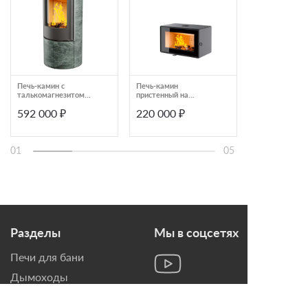
Печь-камин с
Печь-камин
Печь-камин
талькомагнезитом
пристенный на
теплонакопите
Астов R1.0 XL K MAX
подиуме Astov
облицовкой
592 000 ₽
220 000 ₽
216 230 ₽
ASTIVHVX29124
серпентинит Ta
Карелочка Ан
Бархат 46216
01
05
Разделы
Мы в соцсетях
Печи для бани
Дымоходы
Топки для камина