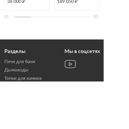
36 000 ₽
189 050 ₽
95 000 ₽
1500X193 серебро
01
05
Разделы
Мы в соцсетях
Печи для бани
Дымоходы
Топки для камина
Печи-Камины
Облицовки для Каминов
Контакты
г. Санкт-Петербург, ул.