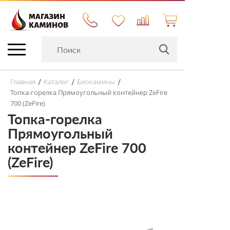
Главная
Каталог
Биокамины
/
/
/
Топка-горелка Прямоугольный контейнер ZeFire
700 (ZeFire)
Топка-горелка
Прямоугольный
контейнер ZeFire 700
(ZeFire)