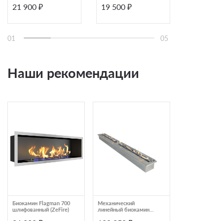
21 900 ₽
19 500 ₽
13 800 ₽
крышкой внутри
(ZeFire)
(ZeFire)
01
05
Наши рекомендации
Биокамин Flagman 700
Механический
Биокамин
шлифованный (ZeFire)
линейный биокамин
классический 
Airtone SLAM
(ZeFire)