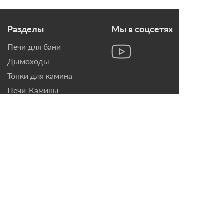
Разделы
Мы в соцсетях
Печи для бани
Дымоходы
Топки для камина
Печи-Камины
Облицовки для Каминов
Контакты
г. Санкт-Петербург, ул.
Домостроительная, д. 3,
лит. Д
8 (921) 799-69-99
mail@magazin-kaminov.ru