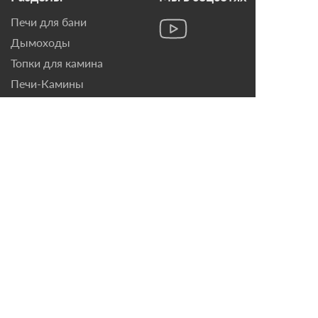
Печи для бани
Дымоходы
Топки для камина
Печи-Камины
Облицовки для Каминов
Контакты
г. Санкт-Петербург, ул.
Домостроительная, д. 3,
лит. Д
8 (921) 799-69-99
mail@magazin-kaminov.ru