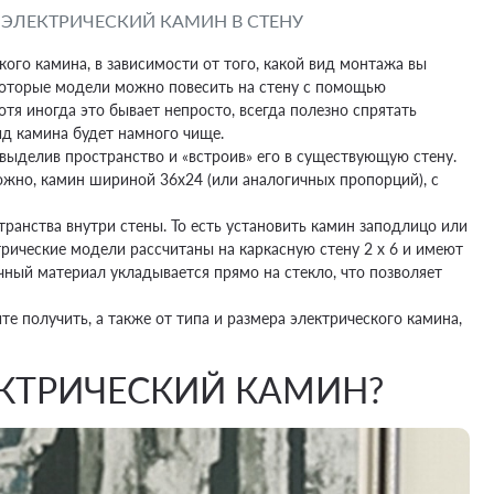
ЭЛЕКТРИЧЕСКИЙ КАМИН В СТЕНУ
ого камина, в зависимости от того, какой вид монтажа вы
которые модели можно повесить на стену с помощью
отя иногда это бывает непросто, всегда полезно спрятать
ид камина будет намного чище.
 выделив пространство и «встроив» его в существующую стену.
ожно, камин шириной 36x24 (или аналогичных пропорций), с
анства внутри стены. То есть установить камин заподлицо или
трические модели рассчитаны на каркасную стену 2 x 6 и имеют
чный материал укладывается прямо на стекло, что позволяет
те получить, а также от типа и размера электрического камина,
ЕКТРИЧЕСКИЙ КАМИН?