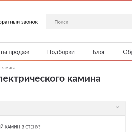
братный звонок
ты продаж
Подборки
Блог
Обр
о камина
лектрического камина
Й КАМИН В СТЕНУ?