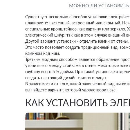
МОЖНО ЛИ УСТАНОВИТЬ 
Существует несколько способов установки электрическ
планируете:
настенный
, встроенный или скрытый. Не
специальных кронштейнов, как картину или зеркало. Х
электрический шнур, так как в этом случае внешний в
Другой вариант установки - отделить камин от стены,
Это часто позволяет создать традиционный вид, возм
камином над ним.
Третьим модным способом является обрамление простр
утопить его между стойками в стене. Некоторые элек
глубину всего 5 ½ дюйма. При такой установке отдело
создать настоящий дизайн «чистого лица».
В зависимости от того, какой законченный вид вы хоти
вы найдете вариант, который удовлетворит вас!
КАК УСТАНОВИТЬ ЭЛ