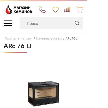
Главная
Каталог
Каминные топки
ARc 76 LI
/
/
/
ARc 76 LI