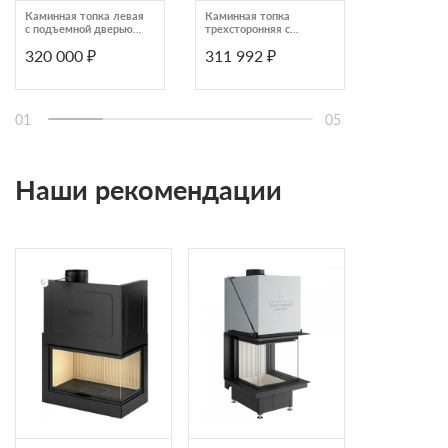
Каминная топка левая
Каминная топка
ARc 76 LD
с подъемной дверью
трехсторонняя с
Астов П2С 6057
принтингом EcoKamin
320 000 ₽
311 992 ₽
318 195
Дельта 800
01
05
Наши рекомендации