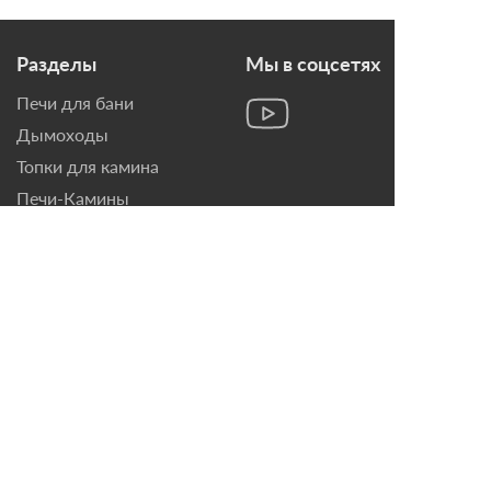
Разделы
Мы в соцсетях
Печи для бани
Дымоходы
Топки для камина
Печи-Камины
Облицовки для Каминов
Контакты
г. Санкт-Петербург, ул.
Домостроительная, д. 3,
лит. Д
8 (921) 799-69-99
mail@magazin-kaminov.ru