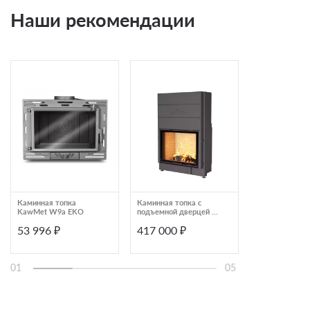
Наши рекомендации
Каминная топка
Каминная топка с
Каминная топк
KawMet W9a EKO
подъемной дверцей и
подъемной дв
прямым стеклом
прямым стекл
53 996 ₽
417 000 ₽
553 000 ₽
Astov ПС ПС 8063
Астов ПС 9074
01
05