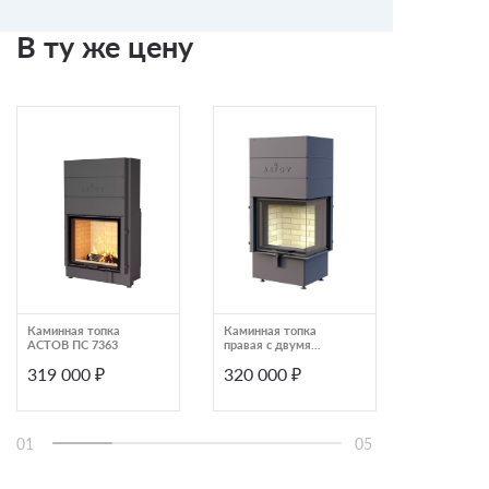
В ту же цену
Каминная топка
Каминная топка
Каминная т
АСТОВ ПС 7363
правая с двумя
прямым сте
стеклами Astov П2С
подъемной 
319 000 ₽
320 000 ₽
319 000
6057
Astov ПС 80
01
05