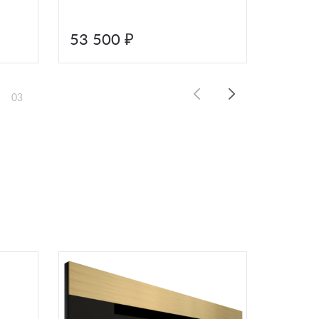
53 500 ₽
39 5
03