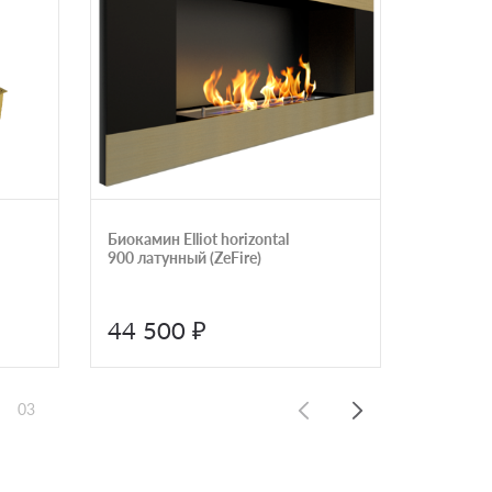
Биокамин Elliot horizontal
Биоками
900 латунный (ZeFire)
Маршал (
44 500 ₽
98 0
03