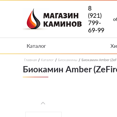
8
(921)
о
799-
69-99
Каталог
Хи
Главная
Каталог
Биокамины
Биокамин Amber (ZeFi
/
/
/
Биокамин Amber (ZeFir