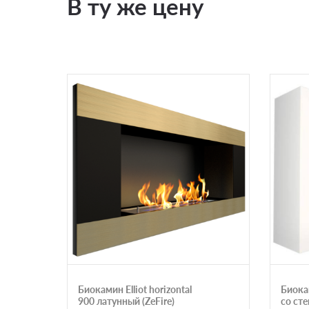
В ту же цену
Биокамин Elliot horizontal
Биока
900 латунный (ZeFire)
со ст