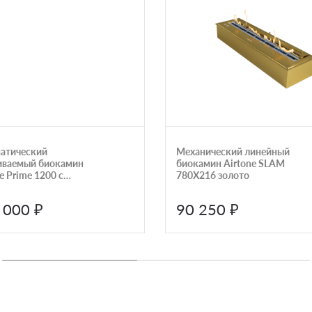
атический
Механический линейный
иваемый биокамин
биокамин Airtone SLAM
e Prime 1200 с
780X216 золото
ным горением и
ом управления
 000 ₽
90 250 ₽