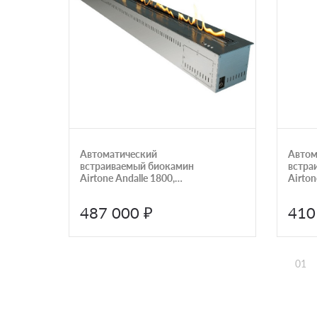
Автоматический
Автом
встраиваемый биокамин
встра
Airtone Andalle 1800,
Airton
черный
объем
пульт
487 000 ₽
410
01