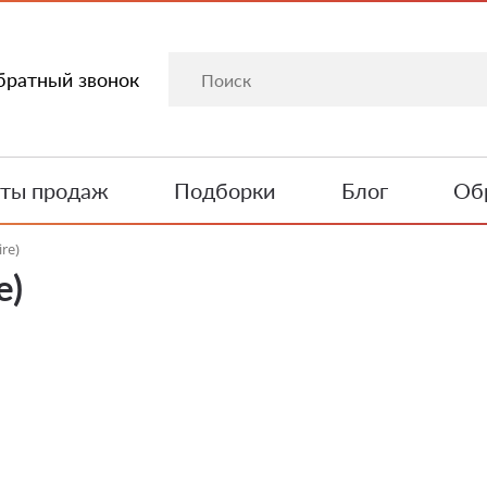
братный звонок
ты продаж
Подборки
Блог
Обр
re)
e)