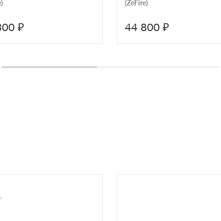
)
(ZeFire)
300 ₽
44 800 ₽