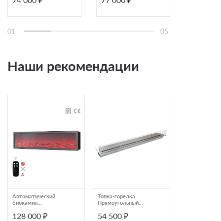
01
05
Наши рекомендации
Автоматический
Топка-горелка
Биокамин тор
биокамин
Прямоугольный
Standart 500 (Z
встраиваемый с
контейнер ZeFire 1200
128 000 ₽
54 500 ₽
33 000 ₽
пультом управления и
со стеклом (ZeFire)