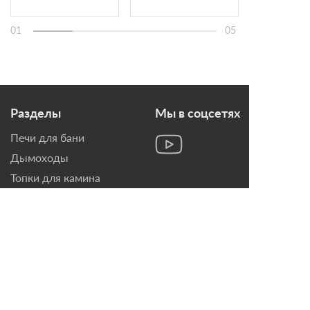
подключением к
умному дому Airtone
Prime 1600
01
05
Разделы
Мы в соцсетях
Печи для бани
Дымоходы
Топки для камина
Печи-Камины
Облицовки для Каминов
Контакты
г. Санкт-Петербург, ул.