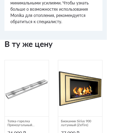
минимальными усилиями. Чтобы узнать
больше о возможностях использования
Monika для отопления, рекомендуется
обратиться к специалисту.
В ту же цену
Топка-горелка
Биокамин Sirius 900
Биокамин
Прямоугольный
латунный (ZeFire)
классическ
контейнер ZeFire 1400
(ZeFire)
74 000 ₽
77 000 ₽
87 000 ₽
(ZeFire)