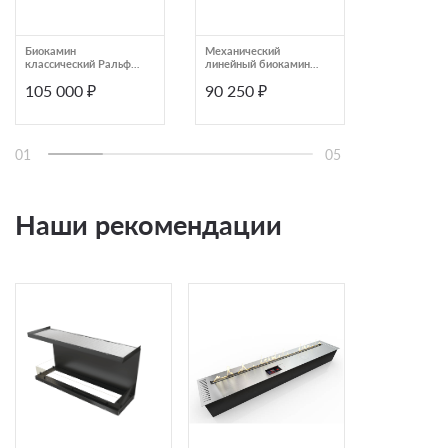
Биокамин
Механический
Биокамин
классический Ральф
линейный биокамин
классически
(ZeFire)
Airtone SLAM 780X216
(ZeFire)
105 000 ₽
90 250 ₽
92 000 ₽
серебро
01
05
Наши рекомендации