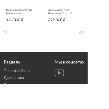
Короб торцевой для
Автоматический
Автоматическ
биокамина и
биокамин ZeFire М
встраиваемый
электрокамина
1600 шлифованный
биокамин Airt
144 000 ₽
399 000 ₽
487 000 ₽
Airtone Frame 1700
(ZeFire)
Andalle 1800, 
01
05
Разделы
Мы в соцсетях
Печи для бани
Дымоходы
Топки для камина
Печи-Камины
Облицовки для Каминов