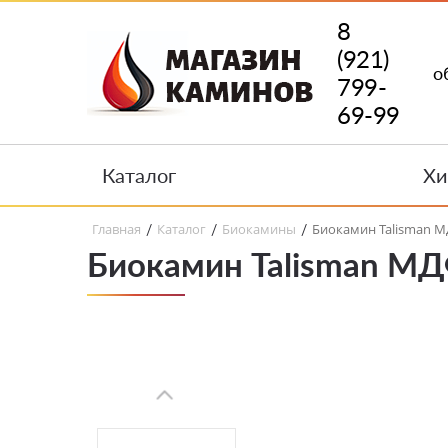
8
(921)
о
799-
69-99
Каталог
Хи
Главная
Каталог
Биокамины
Биокамин Talisman МД
/
/
/
Биокамин Talisman МДФ