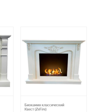
Биокамин классический
Биоками
Квест (ZeFire)
Констанц