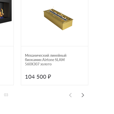
Механический линейный
Каминная
биокамин Airtone SLAM
(ZeFire)
560X307 золото
104 500 ₽
31 5
03