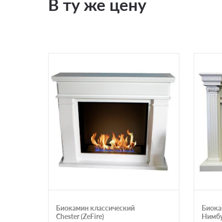
В ту же цену
Биокамин классический
Биока
Chester (ZeFire)
Нимбус