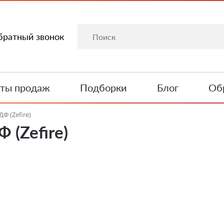
братный звонок
ты продаж
Подборки
Блог
Обр
Ф (Zefire)
 (Zefire)