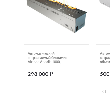
Автоматический
Автом
встраиваемый биокамин
встра
Airtone Andalle 1000,
объем
серебро
пульт
Prime
298 000 ₽
500
01