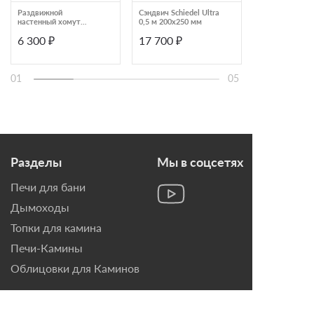
Раздвижной
Сэндвич Schiedel Ultra
Тройник Schied
настенный хомут
0,5 м 200х250 мм
150х250 мм (и
Schiedel 150х200 мм
50мм)
6 300 ₽
17 700 ₽
16 200 ₽
01
05
Разделы
Мы в соцсетях
Печи для бани
Дымоходы
Топки для камина
Печи-Камины
Облицовки для Каминов