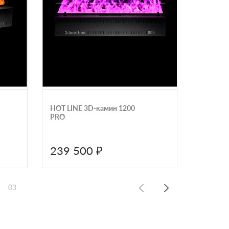
HOT LINE 3D-камин 1200
HOT LIN
PRO
PRO
239 500 ₽
616 
03