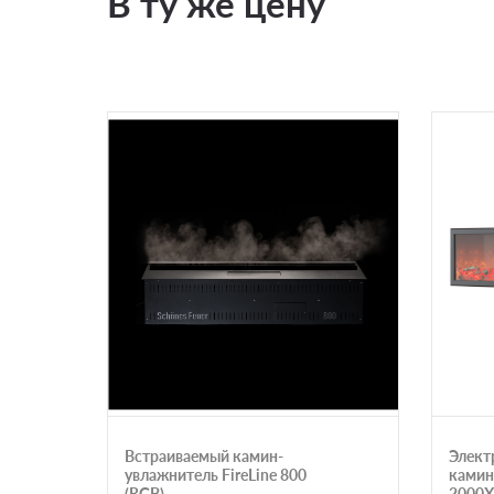
В ту же цену
Встраиваемый камин-
Элект
увлажнитель FireLine 800
камин
(RGB)
2000X