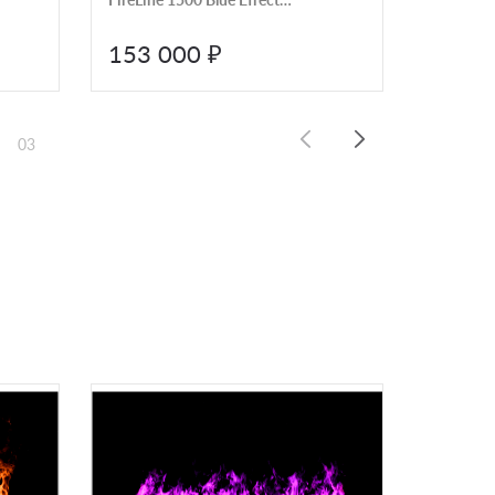
Flame
153 000 ₽
148 
03