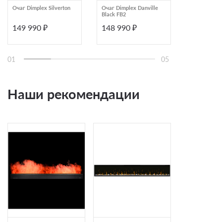
Очаг Dimplex Silverton
Очаг Dimplex Danville
Встраивае
Black FB2
электричес
камин FireL
149 990 ₽
148 990 ₽
144 000
01
05
Наши рекомендации