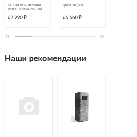
Банная печь Везувий
Гроза 18 (П2)
Обливное у
Ураган Ковка 28 (270)
Grill'D Obliv
62 990 ₽
66 660 ₽
59 990 ₽
01
05
Наши рекомендации