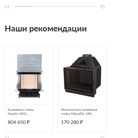
01
05
Наши рекомендации
Каминная топка
Монолитная каминная
Каминная топк
Hoxter UKA
топка Monolity 18KW
двумя стекла
37/75/37/57h
Unica
подъемной дв
804 650 ₽
170 280 ₽
724 000 ₽
Астов П2С 125