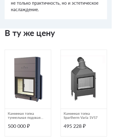
не только практичность, но и эстетическое
наслаждение.
В ту же цену
Каминная топка
Каминная топка
Каминная т
туннельная подовая
Spartherm Varia 1V57
туннельная
Astov ПТ 9074
Астов ПТ 1
500 000 ₽
495 228 ₽
482 000