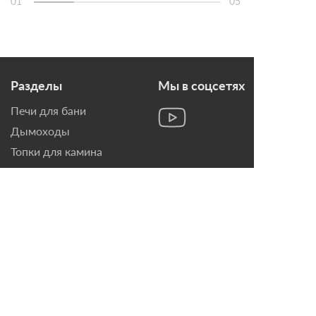
01
05
Разделы
Мы в соцсетях
Печи для бани
Дымоходы
Топки для камина
Печи-Камины
Облицовки для Каминов
Контакты
г. Санкт-Петербург, ул.
Домостроительная, д. 3,
лит. Д