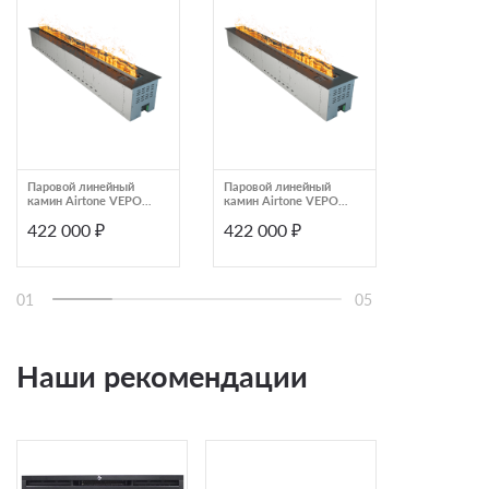
Паровой линейный
Паровой линейный
Очаг Dimple
камин Airtone VEPO
камин Airtone VEPO
1800X250 графит-
1800X250 черный
422 000 ₽
422 000 ₽
419 990
сатин
матовый
01
05
Наши рекомендации