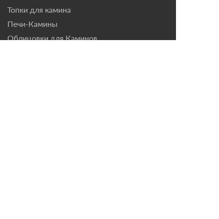
Топки для камина
Печи-Камины
Облицовки для Каминов
Контакты
г. Санкт-Петербург, ул.
Домостроительная, д. 3,
лит. Д
8 (921) 799-69-99
mail@magazin-kaminov.ru
Время работы
Пн-Пт: с 10:00 до 18:00