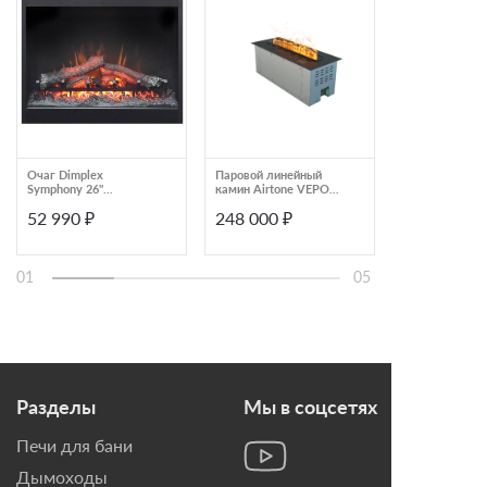
Очаг Dimplex
Паровой линейный
Очаг Dimplex 
Symphony 26''
камин Airtone VEPO
8
DF2624L-INT
600X250 графит-
52 990 ₽
248 000 ₽
47 900 ₽
зеркало
01
05
Разделы
Мы в соцсетях
Печи для бани
Дымоходы