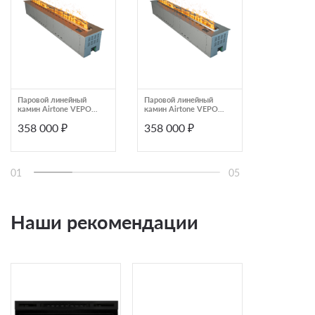
Паровой линейный
Паровой линейный
Очаг Dimple
камин Airtone VEPO
камин Airtone VEPO
75
1500X250 Розовое
1500X250 серебро
358 000 ₽
358 000 ₽
339 990
золото-сатин
01
05
Наши рекомендации