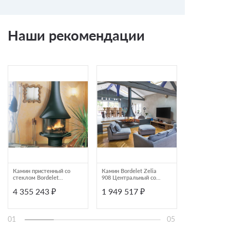
Наши рекомендации
Камин пристенный со
Камин Bordelet Zelia
Камин присте
стеклом Bordelet
908 Центральный со
черный с пря
Marina 993
стеклом
стеклом Aves 
4 355 243 ₽
1 949 517 ₽
800 000 ₽
Верона
01
05