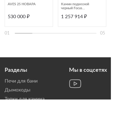
AVES 25 НОВАРА
Камин подвесной
Каминая топк
черный Focus
П4С 440
Bathyscafocus 10219
530 000 ₽
1 257 914 ₽
398 000 ₽
01
05
Разделы
Мы в соцсетях
Печи для бани
Дымоходы
Топки для камина
Печи-Камины
Облицовки для Каминов