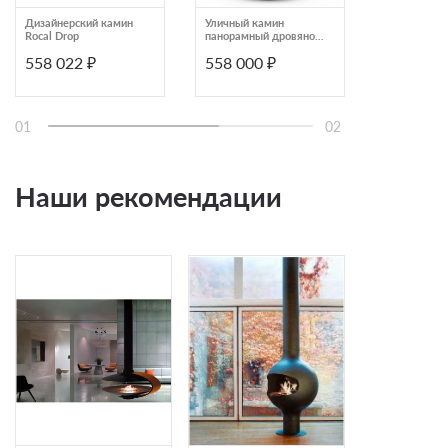
Дизайнерский камин
Уличный камин
Дизайнерск
Rocal Drop
панорамный дровяной
Rocal D-10 Gr
OpenFire VV
558 022 ₽
558 000 ₽
567 464
01
02
Наши рекомендации