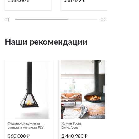
01
02
Наши рекомендации
Подвесной камин из
Камин Focus
Камин Focus E
стекла и металла FLY
Domofocus
631 DA
360 000 ₽
2 440 980 ₽
973 960 ₽