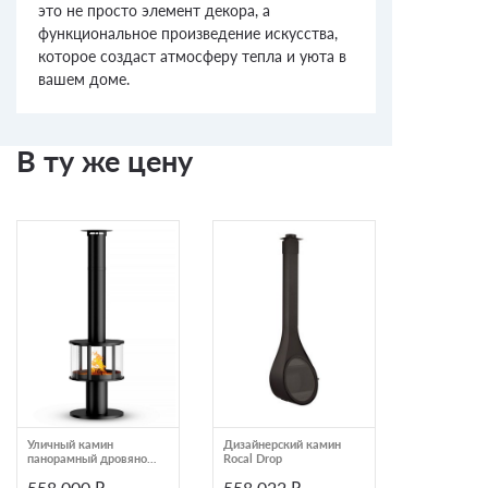
это не просто элемент декора, а
функциональное произведение искусства,
которое создаст атмосферу тепла и уюта в
вашем доме.
В ту же цену
Уличный камин
Дизайнерский камин
Камин RAC
панорамный дровяной
Rocal Drop
(Traforart)
OpenFire VV
558 000 ₽
558 022 ₽
567 000