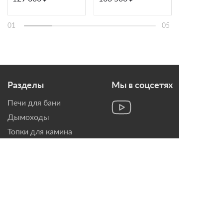
балка
01
05
Разделы
Мы в соцсетях
Печи для бани
Дымоходы
Топки для камина
Печи-Камины
Облицовки для Каминов
Контакты
г. Санкт-Петербург, ул.