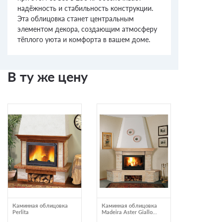
надёжность и стабильность конструкции.
Эта облицовка станет центральным
элементом декора, создающим атмосферу
тёплого уюта и комфорта в вашем доме.
В ту же цену
Каминная облицовка
Каминная облицовка
Каминная у
Perlita
Madeira Aster Giallo
облицовка 
деревянная балка
Rosa мрамо