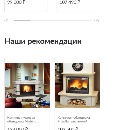
99 000 ₽
107 490 ₽
100 000
угловая
балка
01
05
Наши рекомендации
Каминная угловая
Каминная облицовка
Каминная угл
облицовка Madeira
Priscilla пристенный
облицовка Ma
Daniella Dark
Dora Dark Chok
129 000 ₽
103 500 ₽
129 000 ₽
Chokolate мраморная
деревянная б