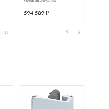
стеклами и верхним
подъемом Schmid Ekko L
67(45)57 h
594 589 ₽
603 
03