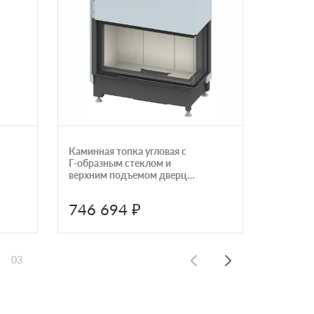
Каминная топка угловая с
ARc 76 L
Г-образным стеклом и
верхним подъемом дверцы
Schmid Ekko R 84(34)57 h
746 694 ₽
365 
03