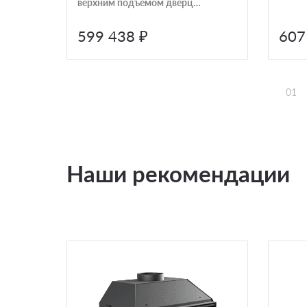
верхним подъемом дверцы
Schmid Ekko 45(45)80h
599 438 ₽
607
01
Наши рекомендации