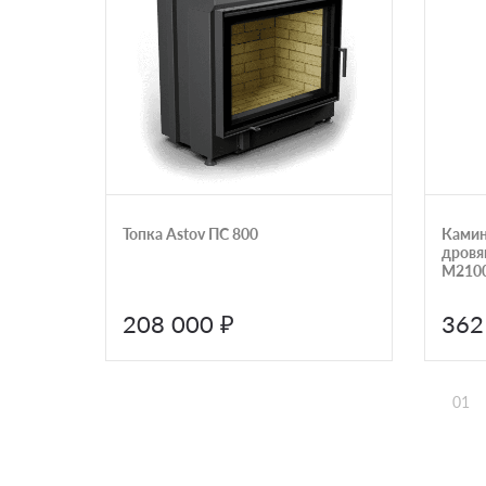
Топка Astov ПС 800
Камин
дровя
M210
208 000 ₽
362
01