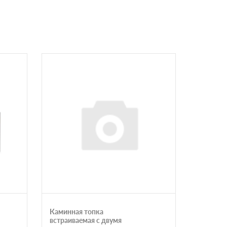
Каминная топка
Каминна
встраиваемая с двумя
Plasma 