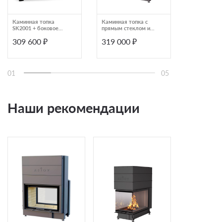
Каминная топка
Каминная топка с
Каминная т
SK2001 + боковое
прямым стеклом и
SK2002 + б
стекло (Keddy)
подъемной дверью
стекло (Ked
309 600 ₽
319 000 ₽
309 600
Астов ПС 8057
01
05
Наши рекомендации