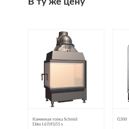
В ту же цену
Каминная топка Schmid
G300
Ekko L67(45)51 s