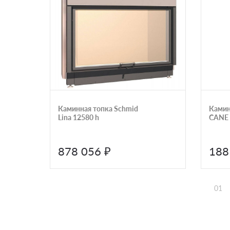
Каминная топка Schmid
Камин
Lina 12580 h
CANE 
878 056 ₽
188
01