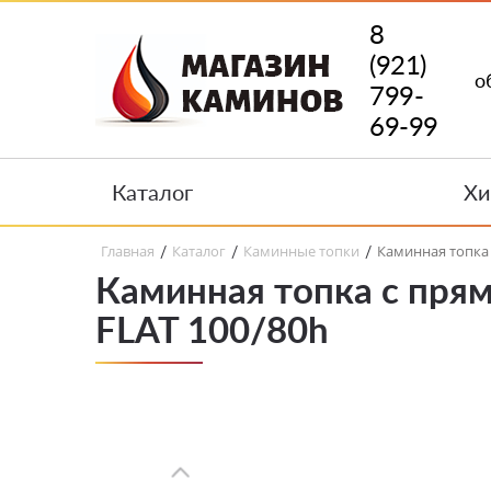
8
(921)
о
799-
69-99
Каталог
Хи
Главная
Каталог
Каминные топки
Каминная топка
/
/
/
Каминная топка с пря
FLAT 100/80h