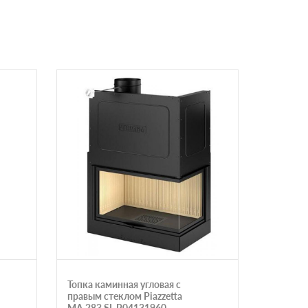
Топка каминная угловая с
Каминна
правым стеклом Piazzetta
10080
MA 283 SL P04131960