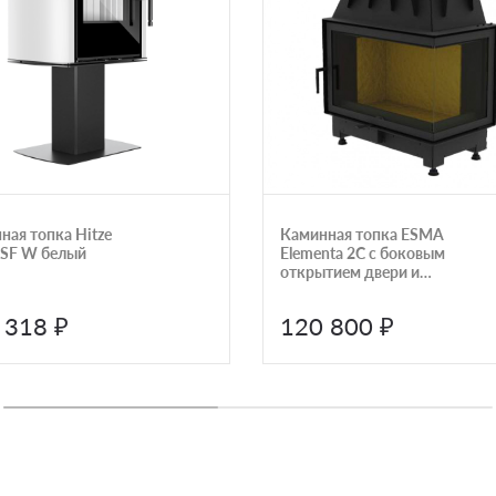
ная топка Hitze
Каминная топка ESMA
SF W белый
Elementa 2C с боковым
открытием двери и
подовым горением
 318 ₽
120 800 ₽