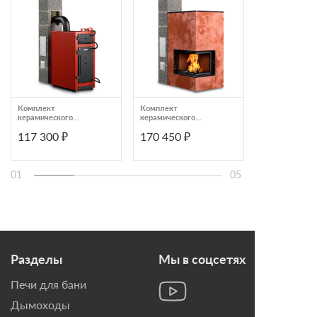
Комплект
Комплект
Линейная част
керамического
керамического
керамическог
дымохода AWT
дымохода AWT
дымохода
117 300 ₽
170 450 ₽
4 428 ₽
диаметр 140 мм
диаметр 200 мм
УНИВЕРСАЛ D
высота 8 метра
высота 11 метра
H0,33м КераС
01
05
Разделы
Мы в соцсетях
Печи для бани
Дымоходы