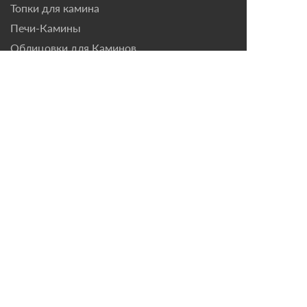
Топки для камина
Печи-Камины
Облицовки для Каминов
Контакты
г. Санкт-Петербург, ул.
Домостроительная, д. 3,
лит. Д
8 (921) 799-69-99
mail@magazin-kaminov.ru
Время работы
Пн-Пт: с 10:00 до 18:00