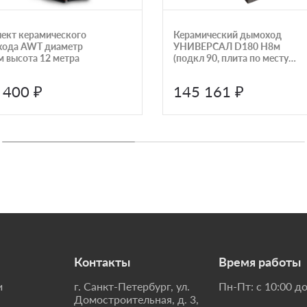
ект керамического
Керамический дымоход
ода AWT диаметр
УНИВЕРСАЛ D180 H8м
м высота 12 метра
(подкл 90, плита по месту)
КераСтиль
 400 ₽
145 161 ₽
Контакты
Время работы
и
г. Санкт-Петербург, ул.
Пн-Пт: с 10:00 до
Домостроительная, д. 3,