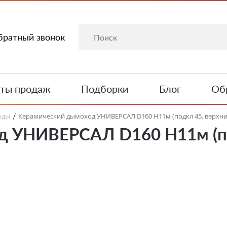
братный звонок
ты продаж
Подборки
Блог
Обр
оды
Керамический дымоход УНИВЕРСАЛ D160 H11м (подкл 45, верхни
/
д УНИВЕРСАЛ D160 H11м (по