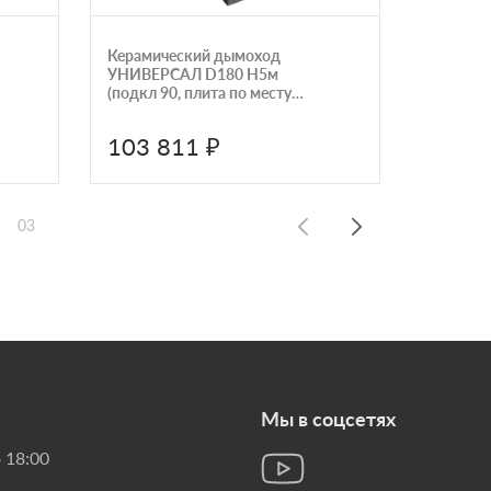
Керамический дымоход
Керамич
УНИВЕРСАЛ D180 H5м
УНИВЕР
(подкл 90, плита по месту)
(подкл 9
КераСтиль
КераСти
103 811 ₽
94 4
03
Мы в соцсетях
 18:00