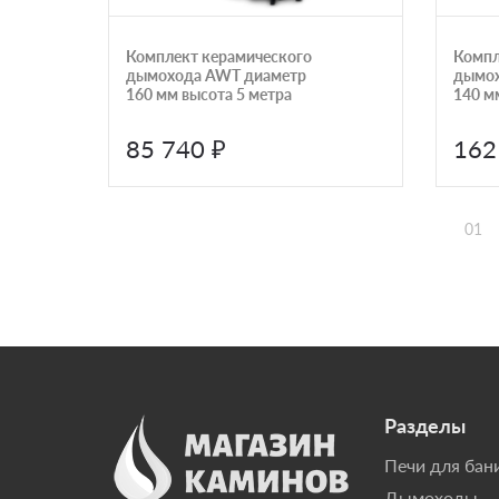
Комплект керамического
Компл
дымохода AWT диаметр
дымох
160 мм высота 5 метра
140 м
85 740 ₽
162
01
Разделы
Печи для бан
Дымоходы