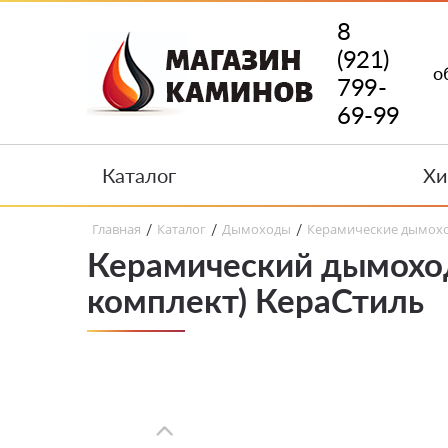
8
(921)
о
799-
69-99
Каталог
Хи
Главная
Каталог
Дымоходы
Керамические дымох
/
/
/
Керамический дымохо
комплект) КераСтиль