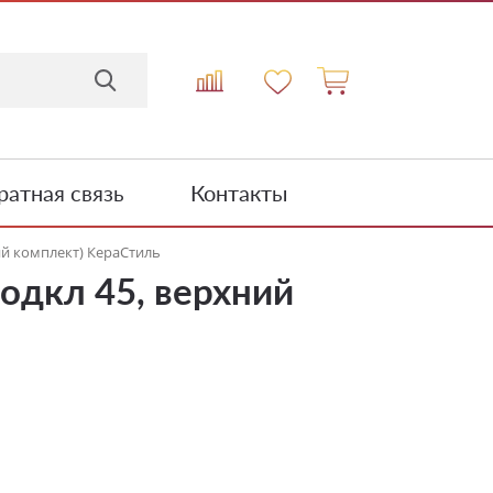
атная связь
Контакты
й комплект) КераСтиль
дкл 45, верхний