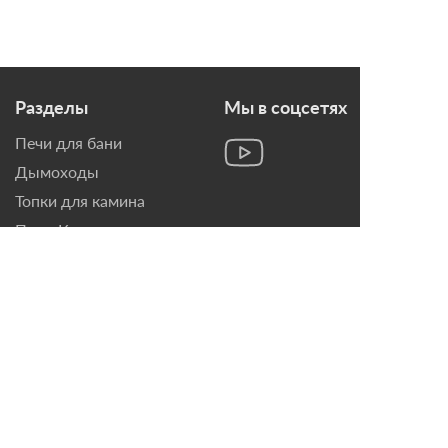
Разделы
Мы в соцсетях
Печи для бани
Дымоходы
Топки для камина
Печи-Камины
Облицовки для Каминов
Контакты
г. Санкт-Петербург, ул.
Домостроительная, д. 3,
лит. Д