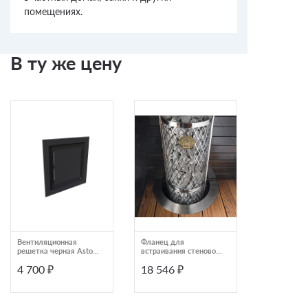
помещениях.
В ту же цену
Вентиляционная
Фланец для
Дровница
решетка черная Astov
встраивания стеновой
металличес
X1
из нержавеющей
Astov Stell
4 700 ₽
18 546 ₽
12 800 ₽
стали IKI 505
ASTMDET11