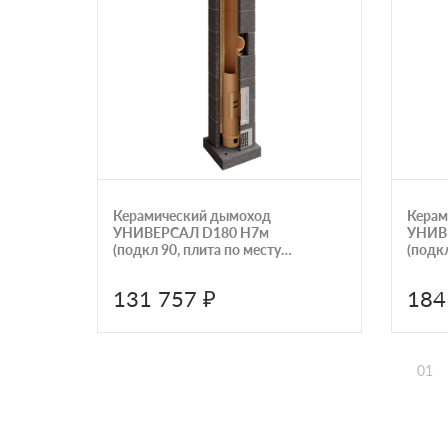
Керамический дымоход
Керам
УНИВЕРСАЛ D180 H7м
УНИВ
(подкл 90, плита по месту)
(подкл
КераСтиль
компл
131 757 ₽
184
01