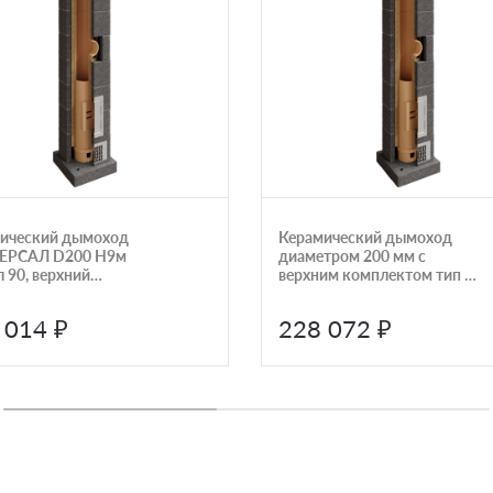
ический дымоход
Керамический дымоход
ЕРСАЛ D200 H9м
диаметром 200 мм с
 90, верхний
верхним комплектом тип 2
ект) КераСтиль
высотой 12 метров
КераСтиль Универсал
 014 ₽
228 072 ₽