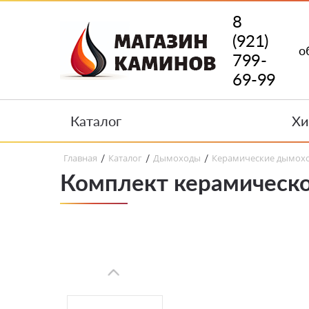
8
(921)
о
799-
69-99
Каталог
Хи
Главная
Каталог
Дымоходы
Керамические дымох
/
/
/
Комплект керамическо