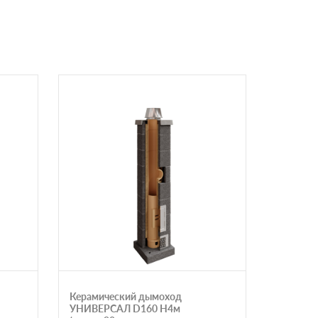
Керамический дымоход
Керамич
УНИВЕРСАЛ D160 H4м
УНИВЕР