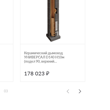
Керамический дымоход
Линейна
УНИВЕРСАЛ D140 H10м
керамич
(подкл 90, верхний
УНИВЕР
комплект) КераСтиль
КераСти
178 023 ₽
4 658
03