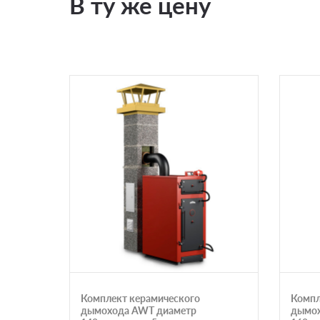
В ту же цену
Комплект керамического
Компл
дымохода AWT диаметр
дымох