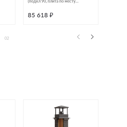
(подкл 90, плита по месту)
(подкл 9
КераСтиль
КераСти
85 618 ₽
81 0
02