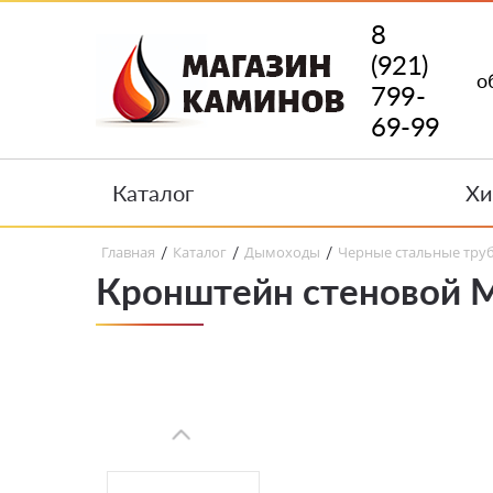
8
(921)
о
799-
69-99
Каталог
Хи
Главная
Каталог
Дымоходы
Черные стальные тру
/
/
/
Кронштейн стеновой M