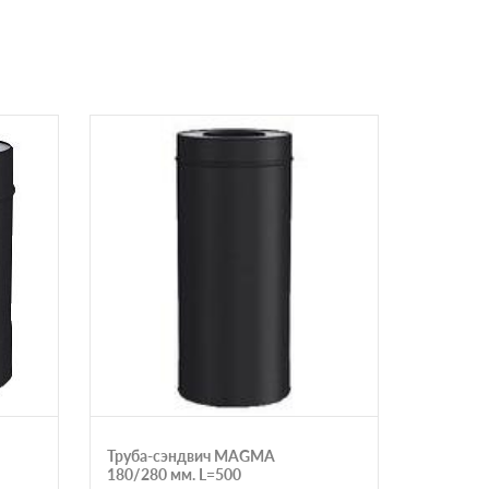
Труба-сэндвич MAGMA
Оголово
180/280 мм. L=500
MAGMA 