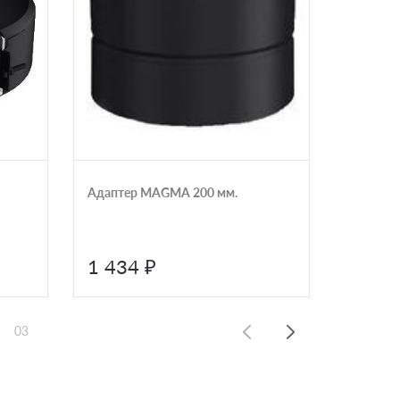
Адаптер MAGMA 200 мм.
Хомут с
замком 
1 434 ₽
815 
03