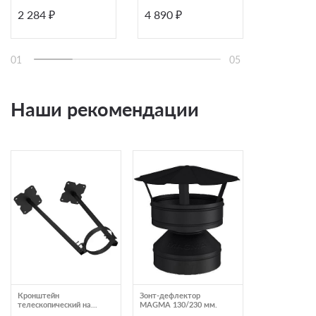
L=250
2 284 ₽
4 890 ₽
2 452 ₽
01
05
Наши рекомендации
Кронштейн
Зонт-дефлектор
Заглушка MA
телескопический на
MAGMA 130/230 мм.
115/215 мм.
крышу MAGMA 280