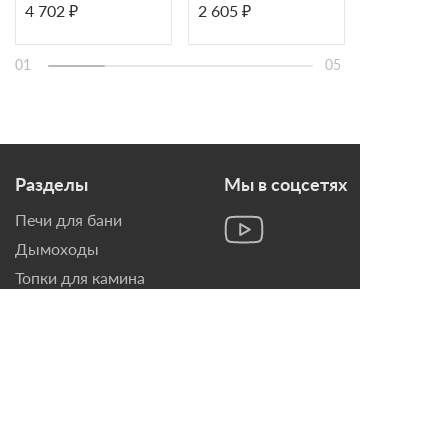
4 702 ₽
2 605 ₽
921 ₽
мм.
01
05
Разделы
Мы в соцсетях
Печи для бани
Дымоходы
Топки для камина
Печи-Камины
Облицовки для Каминов
Контакты