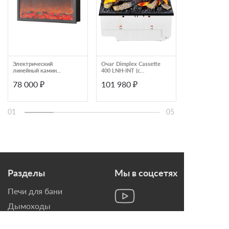
Электрический
Очаг Dimplex Cassette
Очаг Dimplex
линейный камин
400 LNH-INT (с
Revillusion RL
Airtone PLANE
дровами)
78 000 ₽
101 980 ₽
62 990 ₽
1000X400
01
05
Разделы
Мы в соцсетях
Печи для бани
Дымоходы
Топки для камина