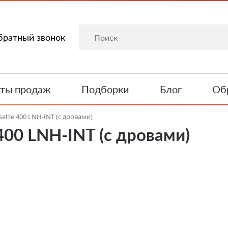
братный звонок
ты продаж
Подборки
Блог
Обр
sette 400 LNH-INT (с дровами)
400 LNH-INT (с дровами)