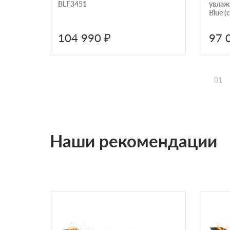
BLF3451
увлажн
Blue (
пламе
104 990 ₽
97 
01
Наши рекомендации