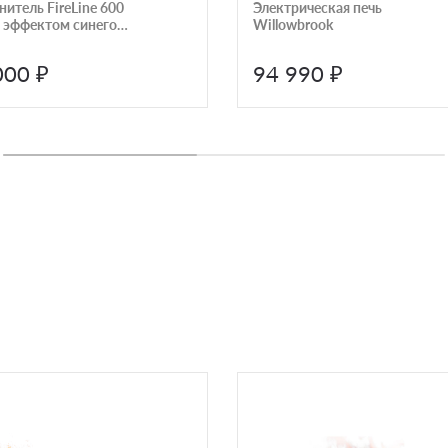
итель FireLine 600
Электрическая печь
с эффектом cинего
Willowbrook
ни)
000 ₽
94 990 ₽