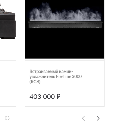
Встраиваемый камин-
Очаг Dim
увлажнитель FireLine 2000
PS RETAI
(RGB)
403 000 ₽
441 
03