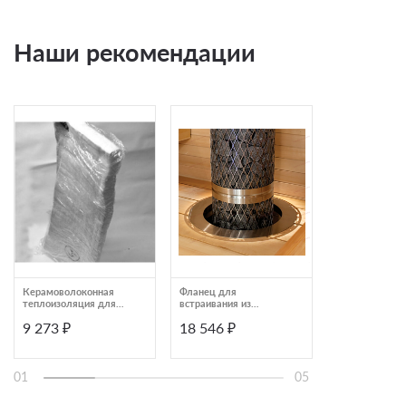
Наши рекомендации
Керамоволоконная
Фланец для
Панель Skamol
теплоизоляция для
встраивания из
Skamotec 225,
дымохода IKI T600
нержавеющей стали
1000Х610Х30
9 273 ₽
18 546 ₽
6 059 ₽
4007
IKI 500
01
05