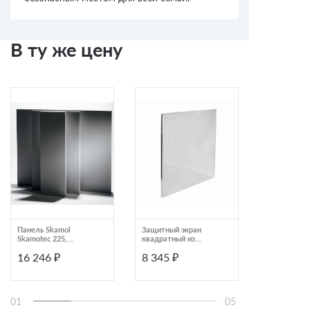
В ту же цену
Панель Skamol
Защитный экран
Комплект п
Skamotec 225,
квадратный из
сторонний 
1220Х1000Х40
нержавеющей стали
Lang WOO
16 246 ₽
8 345 ₽
11 281 ₽
IKI 157
01
05