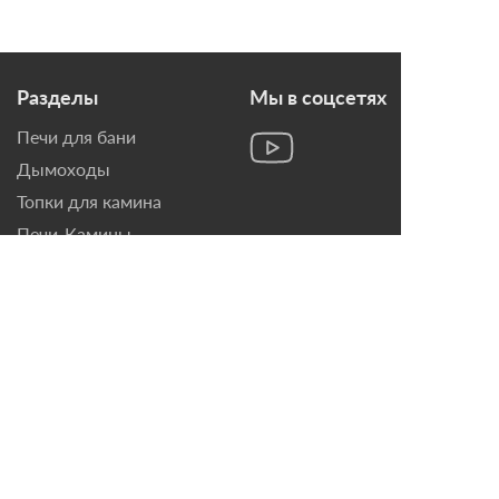
Разделы
Мы в соцсетях
Печи для бани
Дымоходы
Топки для камина
Печи-Камины
Облицовки для Каминов
Контакты
г. Санкт-Петербург, ул.
Домостроительная, д. 3,
лит. Д
8 (921) 799-69-99