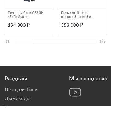
Печь для бани GFS ЗК
Печь для бани с
Печь банная д
45 (П) Ураган
выносной топкой и
в облицовке
облицовкой из
талькомагнез
194 800 ₽
353 000 ₽
2 395 404 
серпентинита Talkorus
Klover RT 35-
ОНЕГО 15 TG/SA
01
05
Разделы
Мы в соцсетях
Печи для бани
Дымоходы
Топки для камина
Печи-Камины
Облицовки для Каминов