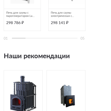
Печь для сауны с
Печь для сауны
Печь для б
парогенератором Lang
электрическая с
ИзиСтим Ан
VAPOTHERM VG503
нержавеющей сталью
Талькохлор
298 786 ₽
298 141 ₽
298 500
Lang SAUNATHERM
серия 64 4,0180,4130
01
05
Наши рекомендации