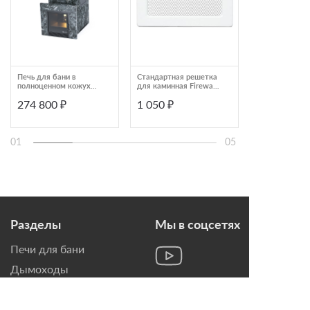
Печь для бани в
Стандартная решетка
Печь для саун
полноценном кожухе
для каминная Fireway
THERMOS сер
из пироксенита
11*24 белая
антрацит 7,5 
274 800 ₽
1 050 ₽
238 513 ₽
ИзиСтим Анапа М2
0ИЗСАН013
01
05
Разделы
Мы в соцсетях
Печи для бани
Дымоходы
Топки для камина
Печи-Камины