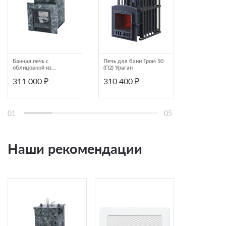
Банная печь с
Печь для бани Гром 50
Печь для б
облицовкой из
(П2) Ураган
ИзиСтим Со
пироксенита и
Змеевик с 
311 000 ₽
310 400 ₽
303 000
каменкой справа
верхом
Изистим Сочи AISI430
01
05
Наши рекомендации