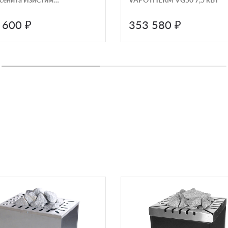
джик М2
 600 ₽
353 580 ₽