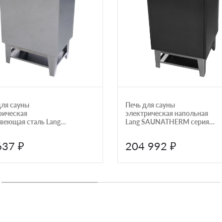
для сауны
Печь для сауны
рическая
электрическая напольная
веющая сталь Lang
Lang SAUNATHERM серия
8 кВт
44 12,0 кВт 4,0120,4130
637 ₽
204 992 ₽