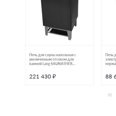
Печь для сауны напольная с
Печь 
увеличенным отсеком для
элект
камней Lang SAUNATHERM
нержа
серия 44 GSK 4,0100,4130
SE33 
221 430 ₽
88 
01