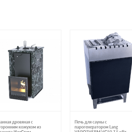
банная дровяная с
Печь для сауны с
торонним кожухом из
парогенератором Lang
сенита ИзиСтим
VAPOTHERM VG50 7,5 кВт