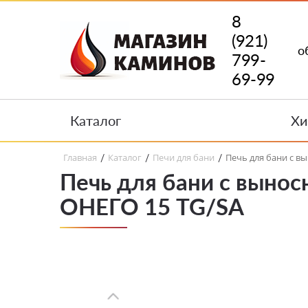
8
(921)
о
799-
69-99
Каталог
Хи
Главная
Каталог
Печи для бани
Печь для бани с в
/
/
/
Печь для бани с вынос
ОНЕГО 15 TG/SA