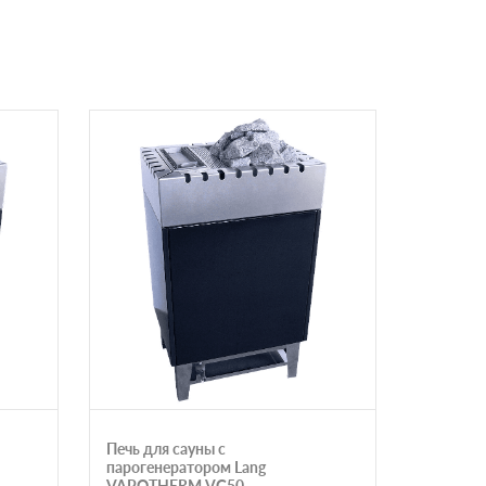
Печь для сауны с
Печь для
парогенератором Lang
защитны
VAPOTHERM VG50
ИзиСтим