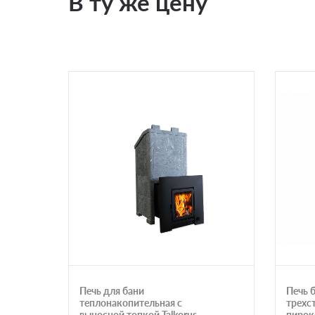
В ту же цену
Печь для бани
Печь 
теплонакопительная с
трехс
выносной топкой Talkorus
пирок