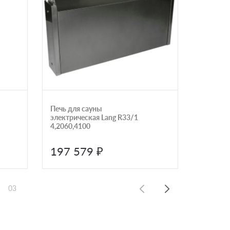
Печь для сауны
Печь для
электрическая Lang R33/1
Легенда
4,2060,4100
18 (270)
197 579 ₽
70 1
03