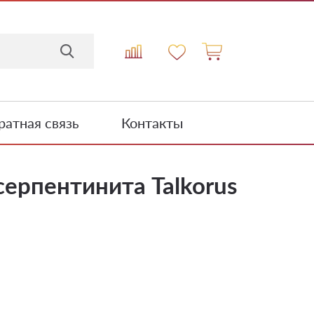
атная связь
Контакты
серпентинита Talkorus