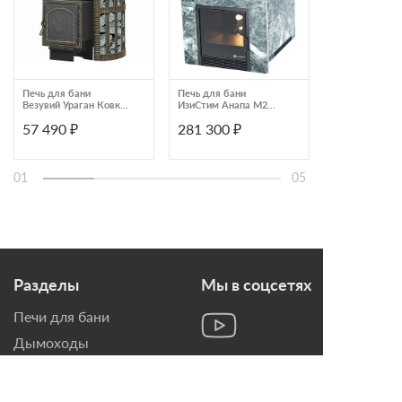
Печь для бани
Печь для бани
Печь для бани
Везувий Ураган Ковка
ИзиСтим Анапа М2
Везувий Леге
22 (271)
Змеевик
Стандарт 28 (Д
57 490 ₽
281 300 ₽
47 990 ₽
01
05
Разделы
Мы в соцсетях
Печи для бани
Дымоходы
Топки для камина
Печи-Камины