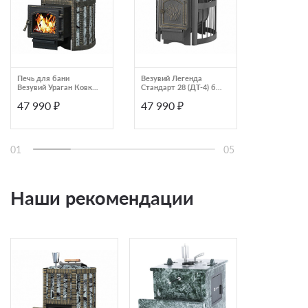
Печь для бани
Везувий Легенда
Дровяная б
Везувий Ураган Ковка
Стандарт 28 (ДТ-4) б/
Grill'D Dubr
12
в
Short (дверц
47 990 ₽
47 990 ₽
49 590 ₽
стеклом)
01
05
Наши рекомендации