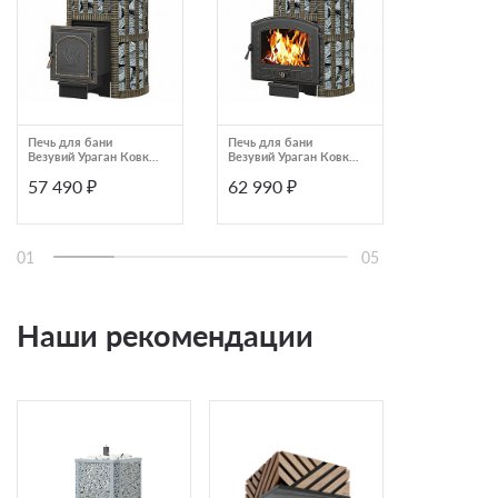
Печь для бани
Печь для бани
Дровяная б
Везувий Ураган Ковка
Везувий Ураган Ковка
Grill'D Com
22 (271)
16 (224)
180 Short 
57 490 ₽
62 990 ₽
65 890 ₽
01
05
Наши рекомендации