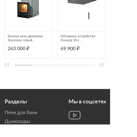
Банная печь дровяная
Обливное устройство
Печь для бани
Хохлома серый
Каскад 30 с
ИзиСтим Сочи
ИзиСтим Ялта 40
декоративными
Талькохлорит
263 000 ₽
69 900 ₽
342 000 ₽
К/2024
элементами Woodson
ИзиСтим 1013852
01
05
Разделы
Мы в соцсетях
Печи для бани
Дымоходы
Топки для камина