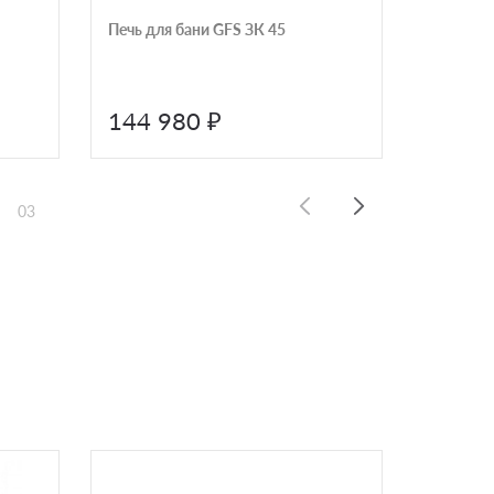
Печь для бани GFS ЗК 45
Печь дл
электри
пароген
серия W
144 980 ₽
144 
03