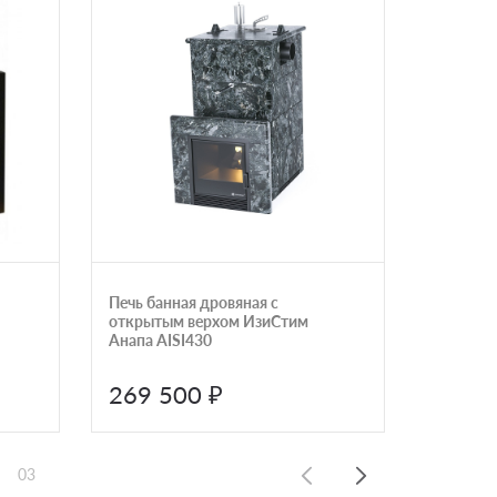
Печь банная дровяная с
Печь дл
открытым верхом ИзиСтим
электри
Анапа AISI430
Lang The
4,8406,
269 500 ₽
261 
03