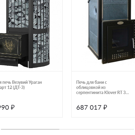
я печь Везувий Ураган
Печь для бани с
рт 12 (ДТ-3)
облицовкой из
серпентинита Klover RT 35-
Ps
990 ₽
687 017 ₽