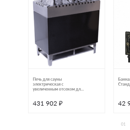
Печь для сауны
Банна
электрическая с
Станда
увеличенным отсеком для
камней Lang SAUNATHERM
серия 84 4,0300,4130 GSK
431 902 ₽
42 
01