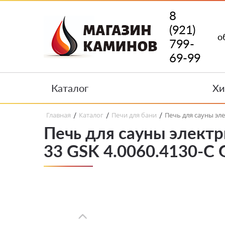
8
(921)
о
799-
69-99
Каталог
Хи
Главная
Каталог
Печи для бани
Печь для сауны эле
/
/
/
Печь для сауны электр
33 GSK 4.0060.4130-C