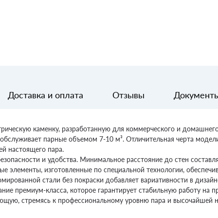
Доставка и оплата
Отзывы
Документ
трическую каменку, разработанную для коммерческого и домашнего
о обслуживает парные объемом 7-10 м³. Отличительная черта модели
ей настоящего пара.
зопасности и удобства. Минимальное расстояние до стен составляе
ные элементы, изготовленные по специальной технологии, обеспечи
омированной стали без покраски добавляет вариативности в дизайн
ание премиум-класса, которое гарантирует стабильную работу на п
ующую, стремясь к профессиональному уровню пара и высочайшей