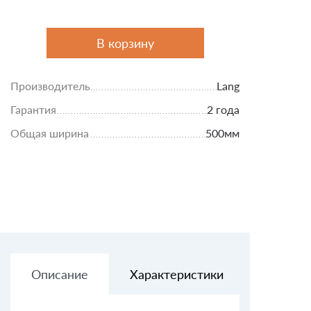
В корзину
Производитель
Lang
Гарантия
2 года
Общая ширина
500мм
Описание
Характеристики
Доставк