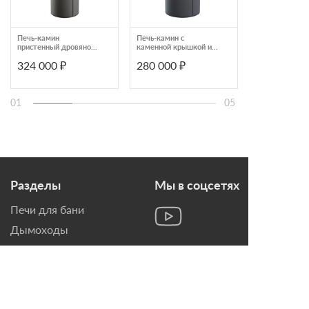
Печь-камин
Печь-камин с
Печь-камин че
пристенный дровяной
каменной крышкой и
стальная с ве
Astov R R1 XXXL
радиусным стеклом
задним
324 000 ₽
280 000 ₽
192 500 ₽
Astov серии R R1.0
подключение
дымохода и с
чистого стекла
Home Viva 6 к
01
05
Разделы
Мы в соцсетях
Печи для бани
Дымоходы
Топки для камина
Печи-Камины
Облицовки для Каминов