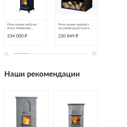
Печь-камин кобальт
Печь-камин черный с
Печь-камин
Astov Майолика
чугунной решеткой и
Astov Oval
Классик
системой чистого
234 000 ₽
220 849 ₽
224 000
стекла Panadero
Acacia EcoDesign
01
05
Наши рекомендации