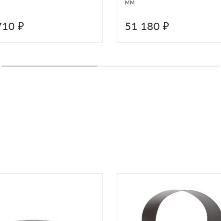
мм
710 ₽
51 180 ₽