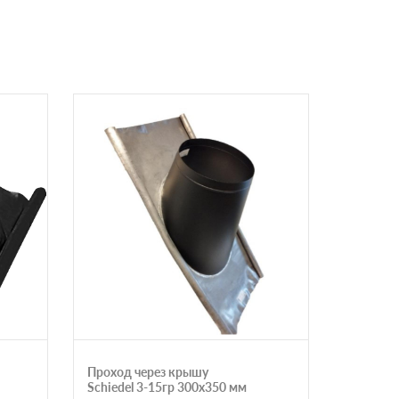
Проход через крышу
Отвод Sc
Schiedel 3-15гр 300х350 мм
300х350