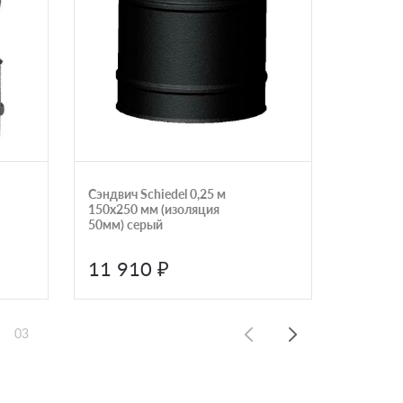
Сэндвич Schiedel 0,25 м
Опорный
150х250 мм (изоляция
200х250
50мм) серый
11 910 ₽
18 1
03