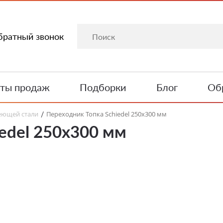
братный звонок
ты продаж
Подборки
Блог
Обр
еющей стали
Переходник Топка Schiedel 250х300 мм
/
edel 250х300 мм