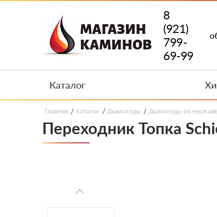
8
(921)
о
799-
69-99
Каталог
Хи
Главная
Каталог
Дымоходы
Дымоходы из нержав
/
/
/
Переходник Топка Schi