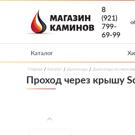
8
(921)
о
799-
69-99
Каталог
Хи
Главная
Каталог
Дымоходы
Дымоходы из нержав
/
/
/
Проход через крышу Sc