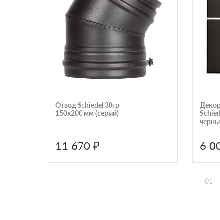
Отвод Schiedel 30гр
Декор
150х200 мм (серый)
Schied
черны
11 670 ₽
6 0
01