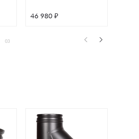
мм
46 980 ₽
58 0
03