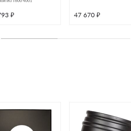
ой IKI T600 4001
793 ₽
47 670 ₽