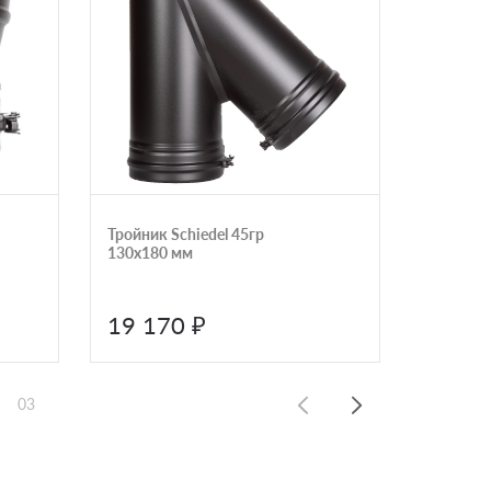
Тройник Schiedel 45гр
Переходн
130х180 мм
Prima Pl
изоляци
19 170 ₽
20 0
03