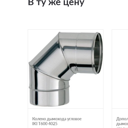
В ту же цену
Колено дымохода угловое
Допол
IKI T600 4025
дымох