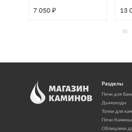
7 050 ₽
13 
01
Разделы
Печи для бан
Дымоходы
Топки для ка
Печи-Камины
Облицовки д