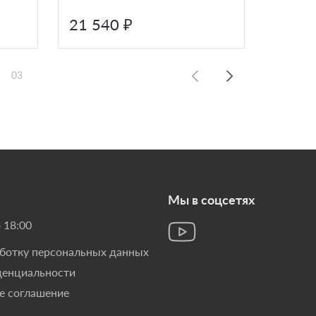
21 540 ₽
8 520
03
Мы в соцсетях
 18:00
аботку персональных данных
денциальности
е соглашение