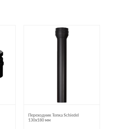
Переходник Топка Schiedel
Сэндвич 
130х180 мм
150х200