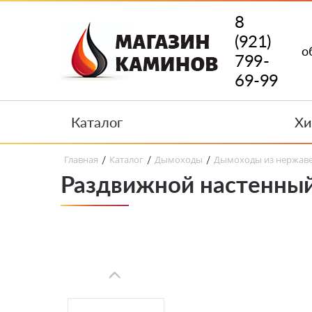
8
(921)
о
799-
69-99
Каталог
Хи
Главная
Каталог
Дымоходы
Дымоходы из нержав
/
/
/
Раздвижной настенный