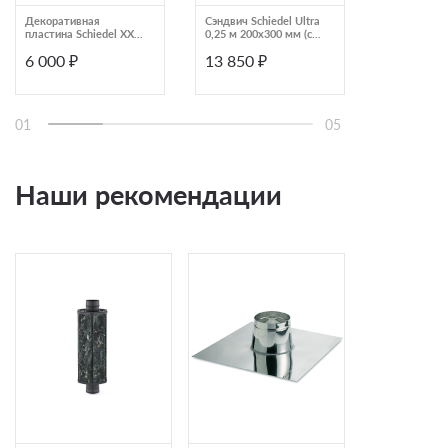
Декоративная
Сэндвич Schiedel Ultra
Конус с зон
пластина Schiedel XXL
0,25 м 200х300 мм (с
Schiedel Ult
0‐5° 180 черный
изоляцией 50)
мм
6 000 ₽
13 850 ₽
18 720 ₽
01
05
Наши рекомендации